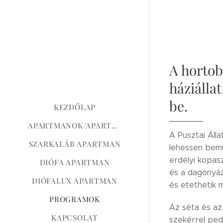
A hortob
háziálla
be.
KEZDŐLAP
APARTMANOK/APARTMANY/NOCLEG
A Pusztai Álla
SZARKALÁB APARTMAN
lehessen bemu
erdélyi kopasz
DIÓFA APARTMAN
és a dagonyáz
DIÓFALUX APARTMAN
és etethetik 
PROGRAMOK
Az séta és az
KAPCSOLAT
szekérrel ped