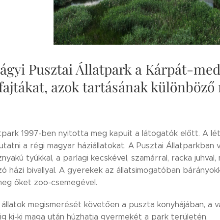
ágyi Pusztai Állatpark a Kárpát-me
tfajtákat, azok tartásának különböző 
tpark 1997-ben nyitotta meg kapuit a látogatók előtt. A lé
tatni a régi magyar háziállatokat. A Pusztai Állatparkban
nyakú tyúkkal, a parlagi kecskével, szamárral, racka juhval,
ó házi bivallyal. A gyerekek az állatsimogatóban bárányok
meg őket zoo-csemegével.
 állatok megismerését követően a puszta konyhájában, a v
ig ki-ki maga után húzhatja gyermekét a park területén.