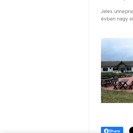
Jeles ünnepna
évben nagy si
Share