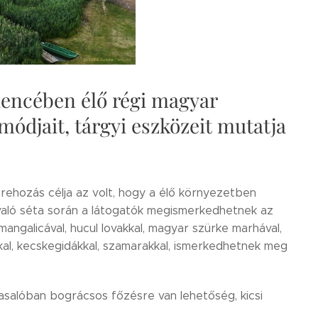
dencében élő régi magyar
módjait, tárgyi eszközeit mutatja
trehozás célja az volt, hogy a élő környezetben
 való séta során a látogatók megismerkedhetnek az
 mangalicával, hucul lovakkal, magyar szürke marhával,
kal, kecskegidákkal, szamarakkal, ismerkedhetnek meg
asalóban bográcsos főzésre van lehetőség, kicsi