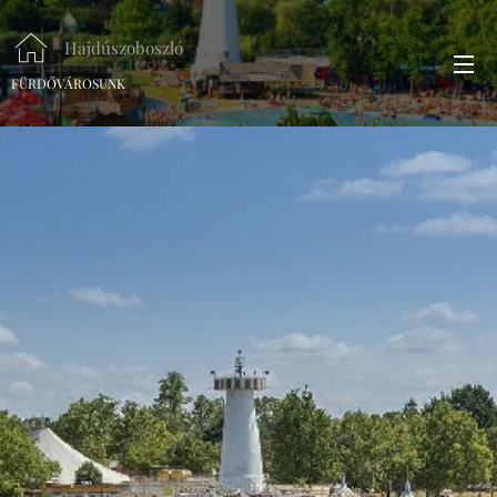
Hajdúszoboszló
FÜRDŐVÁROSUNK