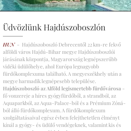
Üdvözlünk Hajdúszoboszlón
HUN
- Hajdúszoboszló Debrecentől 22 km-re fekvő
alföldi város Hajdú-Bihar megye Hajdúszoboszlói
járásának központja, Magyarország legnépszerűbb
vidéki üdülőhelye, ahol Európa legnagyobb
fürdőkomplexuma található. A megyeszékhely után a
megye harmadik legnépesebb települése.
Hajdúszoboszló az Alföld legismertebb fürdővárosa
-
fő vonzereje a híres gyógyfürdőből, a strandból, az
Aquaparkból, az Aqua-Palace-ból és a Prémium Zóná-
ból álló fürdőkomplexum. A fürdőkomplexum
szolgáltatásaival egész évben felejthetetlen élményt
kínál a gyógy- és üdülő vendégeknek, valamint kis és