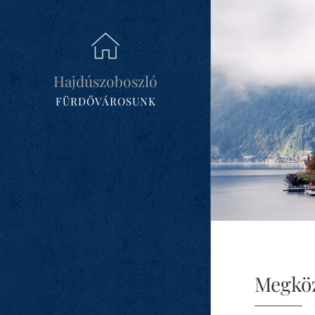
Hajdúszoboszló
FÜRDŐVÁROSUNK
Megköz