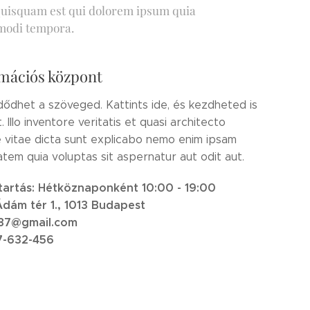
ro quisquam est qui dolorem ipsum quia
 modi tempora.
mációs központ
zdődhet a szöveged. Kattints ide, és kezdheted is
t. Illo inventore veritatis et quasi architecto
 vitae dicta sunt explicabo nemo enim ipsam
tem quia voluptas sit aspernatur aut odit aut.
tartás: Hétköznaponként 10:00 - 19:00
Ádám tér 1., 1013 Budapest
o87@gmail.com
7-632-456