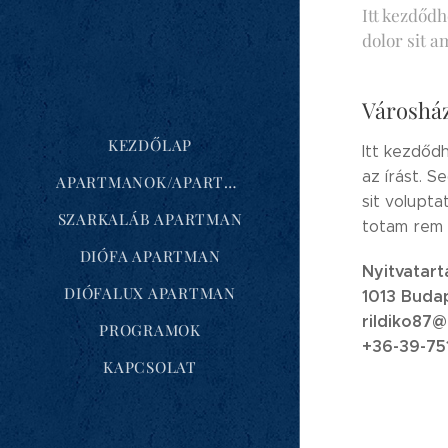
Itt kezdődh
dolor sit 
Városhá
KEZDŐLAP
Itt kezdődh
az írást. S
APARTMANOK/APARTMANY/NOCLEG
sit volupt
SZARKALÁB APARTMAN
totam rem 
DIÓFA APARTMAN
Nyitvatart
DIÓFALUX APARTMAN
1013 Budap
rildiko87
PROGRAMOK
+36-39-75
KAPCSOLAT