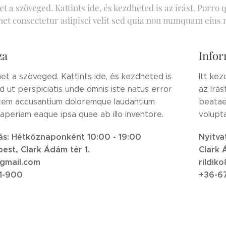
et a szöveged. Kattints ide, és kezdheted is az írást. Por
amet consectetur adipisci velit sed quia non numquam eius
za
Infor
et a szöveged. Kattints ide, és kezdheted is
Itt ke
ed ut perspiciatis unde omnis iste natus error
az írás
atem accusantium doloremque laudantium
beatae
aperiam eaque ipsa quae ab illo inventore.
volupta
ás: Hétköznaponként 10:00 - 19:00
Nyitva
est, Clark Ádám tér 1.
Clark 
@gmail.com
rildik
1-900
+36-6